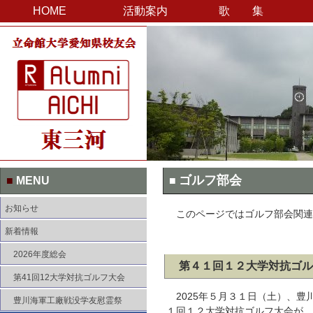
HOME
活動案内
歌 集
ゴルフ部会
■
MENU
■
お知らせ
このページではゴルフ部会関連
新着情報
2026年度総会
第４１回１２大学対抗ゴル
第41回12大学対抗ゴルフ大会
2025年５月３１日（土）、豊
豊川海軍工廠戦没学友慰霊祭
１回１２大学対抗ゴルフ大会が、