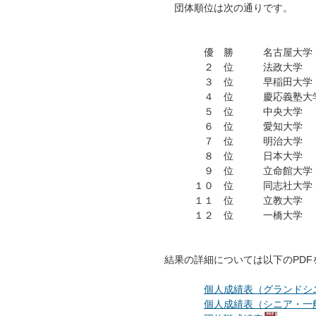
団体順位は次の通りです。
優 勝 名古屋大学
２ 位 法政大学
３ 位 早稲田大学
４ 位 慶応義塾大
５ 位 中央大学
６ 位 愛知大学
７ 位 明治大学
８ 位 日本大学
９ 位 立命館大学
１０ 位 同志社大学
１１ 位 立教大学
１２ 位 一橋大学
結果の詳細については以下のPDF
個人成績表（グランドシ
個人成績表（シニア・一