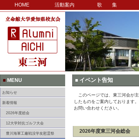
HOME
活動案内
歌 集
イベント告知
■
MENU
■
お知らせ
このページでは、東三河会が主
したものをご案内しております。
新着情報
お問い合わせください。
2026年度総会
12大学対抗ゴルフ大会
2026年度東三河会総会
豊川海軍工廠戦没学友慰霊祭