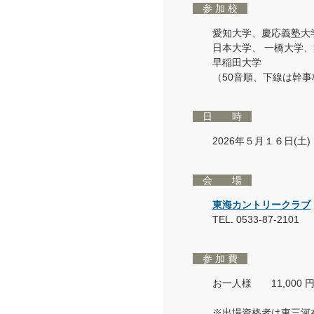
参 加 校
愛知大学、慶応義塾大
日本大学、 一橋大学
早稲田大学
（50音順、下線は幹事
日 時
2026年５月１６日(土
会 場
東海カントリークラブ
TEL. 0533-87-2101
参 加 費
お一人様 11,000 
※出場資格者は東三河