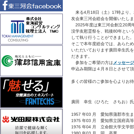
来る4月18日（土）17時より
友会東三河会総会を開催いたしま
2025年度は東三河会創立20
没学友慰霊祭を、戦後80年とい
して執り行うことができました。
そこで本年度総会では、あらため
いただいております廣田幸生氏を
だきます。
参加をご希望の方は
メッセージ
申込み期限は４月８日とさせて頂
多くの皆様のご参加を心よりお
廣田 幸生（ひろた さちお）
1957 年03 月 愛知県蒲郡市生
1975 年03 月 愛知県立国府高
1976 年04 月 立命館大学文
1980 年03 月 同 卒業