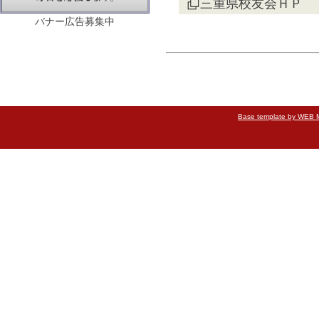
三重県校友会ＨＰ
バナー広告募集中
Base template by WEB