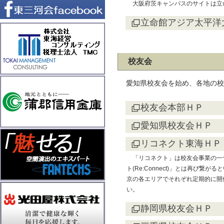
大阪府茨キャンパスのサイトは立
立命館アジア太平洋
校友会
愛知県校友会を始め、各地の校
校友会本部ＨＰ
愛知県校友会ＨＰ
リコネクト東海ＨＰ
「リコネクト」は校友会事業の一
ト(Re:Connect)」とは再び
京の各エリアでそれぞれ定期的に開
い。
静岡県校友会ＨＰ