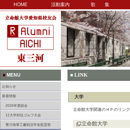
HOME
活動案内
歌 集
LINK
■
MENU
■
お知らせ
新着情報
大学
2026年度総会
立命館大学関連のＨＰのリンク
12大学対抗ゴルフ大会
立命館大学
豊川海軍工廠戦没学友慰霊祭