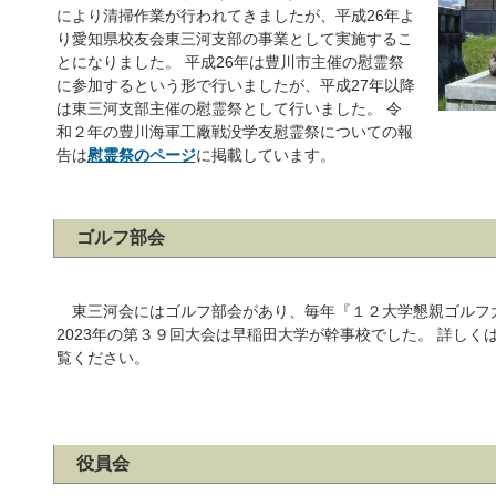
により清掃作業が行われてきましたが、平成26年よ
り愛知県校友会東三河支部の事業として実施するこ
とになりました。 平成26年は豊川市主催の慰霊祭
に参加するという形で行いましたが、平成27年以降
は東三河支部主催の慰霊祭として行いました。 令
和２年の豊川海軍工廠戦没学友慰霊祭についての報
告は
慰霊祭のページ
に掲載しています。
ゴルフ部会
東三河会にはゴルフ部会があり、毎年『１２大学懇親ゴルフ
2023年の第３９回大会は早稲田大学が幹事校でした。 詳しく
覧ください。
役員会