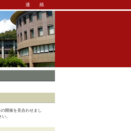
連 絡
立命館大学愛知県校友会東三河会
会の開催を見合わせまし
さい。