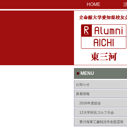
HOME
■
MENU
お知らせ
新着情報
2026年度総会
12大学対抗ゴルフ大会
豊川海軍工廠戦没学友慰霊祭