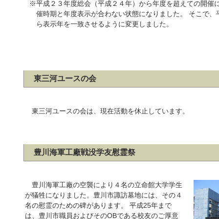
※平成２３年度総会（平成２４年）から年度を超えての開催
催時期と年度表示が合わない状態になりました。 そこで、
ら表示年を一致させるように変更しました。
東三河ユースの会
東三河ユースの会は、現在活動を休止しています。
豊川海軍工廠戦没学友慰霊祭
豊川海軍工廠の空襲により４名の立命館大学学生
が犠牲になりました。豊川市諏訪墓地には、その４
名の慰霊のための碑があります。 平成25年まで
は、豊川市職員およびそのOBである校友のご厚意