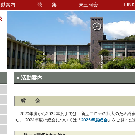
活動案内
歌 集
東三河会
LINK
活動案内
■
総 会
2020年度から2022年度までは、新型コロナの拡大のため総
た。 2024年度の総会については
「
2025年度総会
」
をご覧くだ